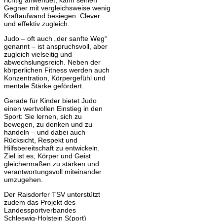
richtig anwendet, kann seinen
Gegner mit vergleichsweise wenig
Kraftaufwand besiegen. Clever
und effektiv zugleich.
Judo – oft auch „der sanfte Weg“
genannt – ist anspruchsvoll, aber
zugleich vielseitig und
abwechslungsreich. Neben der
körperlichen Fitness werden auch
Konzentration, Körpergefühl und
mentale Stärke gefördert.
Gerade für Kinder bietet Judo
einen wertvollen Einstieg in den
Sport: Sie lernen, sich zu
bewegen, zu denken und zu
handeln – und dabei auch
Rücksicht, Respekt und
Hilfsbereitschaft zu entwickeln.
Ziel ist es, Körper und Geist
gleichermaßen zu stärken und
verantwortungsvoll miteinander
umzugehen.
Der Raisdorfer TSV unterstützt
zudem das Projekt des
Landessportverbandes
Schleswig-Holstein S(port)