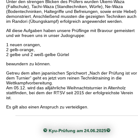
Unter den strengen Blicken des Prüfers wurden Ukemi-Waza
(Fallschule), Tachi-Waza (Standtechniken, Würfe), Ne-Waza
(Bodentechninken, Haltegriffe und Befreiungen, sowie erste Hebel)
demonstriert. Anschließend mussten die gezeigten Techniken auch
im Randori (Übungskampf) erfolgreich angewendet werden.
All diese Aufgaben haben unsere Prüflinge mit Bravour gemeistert
und wir freuen uns in unser Judogruppe:
1 neuen orangen,
2 gelb-orange,
2 gelbe und 2 weiß-gelbe Gürtel
bewundern zu können.
Getreu dem alten japanischen Sprichwort „Nach der Prüfung ist vor
dem Turnier“ geht es jetzt vom reinen Techniktraining in die
Wettkampfvorbereitung.
Am 05.12. wird das alljährliche Weihnachtsturnier in Altenholz
stattfinden, bei dem der RTSV seit 2015 der erfolgreichste Verein
ist.
Es gilt also einen Anspruch zu verteidigen.
🥋 Kyu-Prüfung am 24.06.2025🥋